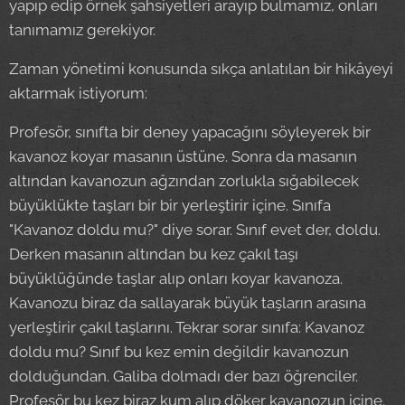
yapıp edip örnek şahsiyetleri arayıp bulmamız, onları
tanımamız gerekiyor.
Zaman yönetimi konusunda sıkça anlatılan bir hikâyeyi
aktarmak istiyorum:
Profesör, sınıfta bir deney yapacağını söyleyerek bir
kavanoz koyar masanın üstüne. Sonra da masanın
altından kavanozun ağzından zorlukla sığabilecek
büyüklükte taşları bir bir yerleştirir içine. Sınıfa
"Kavanoz doldu mu?" diye sorar. Sınıf evet der, doldu.
Derken masanın altından bu kez çakıl taşı
büyüklüğünde taşlar alıp onları koyar kavanoza.
Kavanozu biraz da sallayarak büyük taşların arasına
yerleştirir çakıl taşlarını. Tekrar sorar sınıfa: Kavanoz
doldu mu? Sınıf bu kez emin değildir kavanozun
dolduğundan. Galiba dolmadı der bazı öğrenciler.
Profesör bu kez biraz kum alıp döker kavanozun içine.