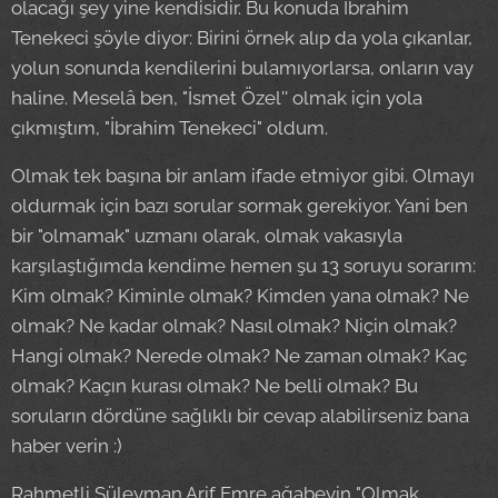
olacağı şey yine kendisidir. Bu konuda İbrahim
Tenekeci şöyle diyor: Birini örnek alıp da yola çıkanlar,
yolun sonunda kendilerini bulamıyorlarsa, onların vay
haline. Meselâ ben, "İsmet Özel'' olmak için yola
çıkmıştım, "İbrahim Tenekeci" oldum.
Olmak tek başına bir anlam ifade etmiyor gibi. Olmayı
oldurmak için bazı sorular sormak gerekiyor. Yani ben
bir "olmamak" uzmanı olarak, olmak vakasıyla
karşılaştığımda kendime hemen şu 13 soruyu sorarım:
Kim olmak? Kiminle olmak? Kimden yana olmak? Ne
olmak? Ne kadar olmak? Nasıl olmak? Niçin olmak?
Hangi olmak? Nerede olmak? Ne zaman olmak? Kaç
olmak? Kaçın kurası olmak? Ne belli olmak? Bu
soruların dördüne sağlıklı bir cevap alabilirseniz bana
haber verin :)
Rahmetli Süleyman Arif Emre ağabeyin "Olmak