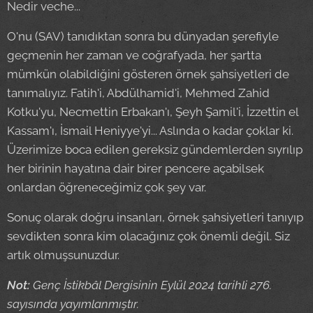
Nedir veche...
O'nu (SAV) tanıdıktan sonra bu dünyadan şerefiyle
geçmenin her zaman ve coğrafyada, her şartta
mümkün olabildiğini gösteren örnek şahsiyetleri de
tanımalıyız. Fatih'i, Abdülhamid'i, Mehmed Zahid
Kotku'yu, Necmettin Erbakan'ı, Şeyh Şamil'i, İzzettin el
Kassam'ı, İsmail Heniyye'yi... Aslında o kadar çoklar ki.
Üzerimize boca edilen gereksiz gündemlerden sıyrılıp
her birinin hayatına dair birer pencere açabilsek
onlardan öğreneceğimiz çok şey var.
Sonuç olarak doğru insanları, örnek şahsiyetleri tanıyıp
sevdikten sonra kim olacağınız çok önemli değil. Siz
artık olmuşsunuzdur.
Not:
Genç İstikbâl Dergisinin Eylül 2024 tarihli 276.
sayısında yayımlanmıştır.