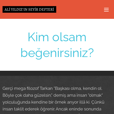
ALİ YILDIZ'IN SEYİR DEFTERİ
Kim olsam
beğenirsiniz?
Gerçi mega filozof Tarkan "Başkası olma, kendin ol.
Böyle çok daha güzelsin." demiş ama insan "olmak"
yolculuğunda kendine bir örnek arıyor illâ ki. Çünkü
insan taklit ederek öğrenir. Ancak eninde sonunda