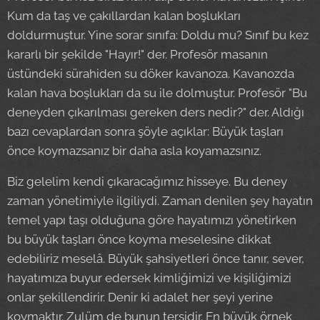
Kum da taş ve çakıllardan kalan boşlukları
doldurmuştur. Yine sorar sınıfa: Doldu mu? Sınıf bu kez
kararlı bir şekilde "Hayır!" der. Profesör masanın
üstündeki sürahiden su döker kavanoza. Kavanozda
kalan hava boşlukları da su ile dolmuştur. Profesör "Bu
deneyden çıkarılması gereken ders nedir?" der. Aldığı
bazı cevaplardan sonra şöyle açıklar: Büyük taşları
önce koymazsanız bir daha asla koyamazsınız.
Biz gelelim kendi çıkaracağımız hisseye. Bu deney
zaman yönetimiyle ilgiliydi. Zaman denilen şey hayatın
temel yapı taşı olduğuna göre hayatımızı yönetirken
bu büyük taşları önce koyma meselesine dikkat
edebiliriz meselâ. Büyük şahsiyetleri önce tanır, sever,
hayatımıza buyur edersek kimliğimizi ve kişiliğimizi
onlar şekillendirir. Denir ki adalet her şeyi yerine
koymaktır. Zulüm de bunun tersidir. En büyük örnek