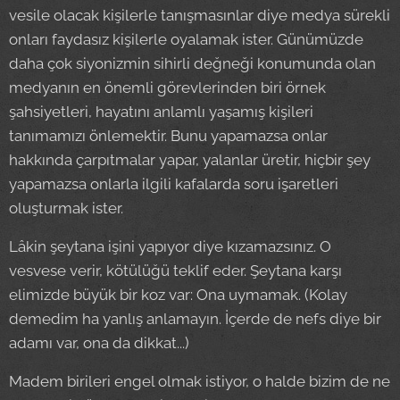
vesile olacak kişilerle tanışmasınlar diye medya sürekli
onları faydasız kişilerle oyalamak ister. Günümüzde
daha çok siyonizmin sihirli değneği konumunda olan
medyanın en önemli görevlerinden biri örnek
şahsiyetleri, hayatını anlamlı yaşamış kişileri
tanımamızı önlemektir. Bunu yapamazsa onlar
hakkında çarpıtmalar yapar, yalanlar üretir, hiçbir şey
yapamazsa onlarla ilgili kafalarda soru işaretleri
oluşturmak ister.
Lâkin şeytana işini yapıyor diye kızamazsınız. O
vesvese verir, kötülüğü teklif eder. Şeytana karşı
elimizde büyük bir koz var: Ona uymamak. (Kolay
demedim ha yanlış anlamayın. İçerde de nefs diye bir
adamı var, ona da dikkat...)
Madem birileri engel olmak istiyor, o halde bizim de ne